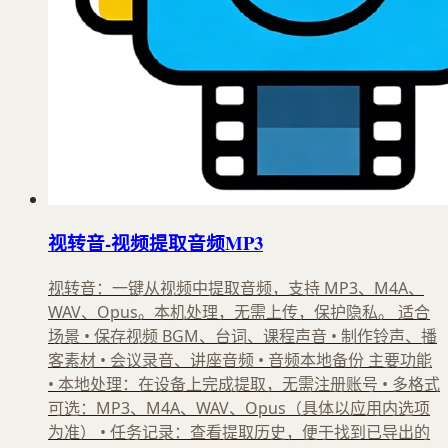
视转音-视频提取音频MP3
视转音：一键从视频中提取音频，支持 MP3、M4A、
WAV、Opus。本机处理，无需上传，保护隐私。 适合
场景 • 保存视频 BGM、台词、课程声音 • 制作铃声、播
客素材 • 会议录音、讲座音频 • 音频本地备份 主要功能
• 本地处理：在设备上完成提取，无需注册账号 • 多格式
可选：MP3、M4A、WAV、Opus（具体以应用内选项
为准） • 任务记录：查看提取历史，便于找到已导出的