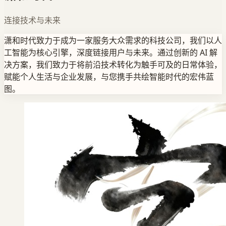
连接技术与未来
潇和时代致力于成为一家服务大众需求的科技公司，我们以人
工智能为核心引擎，深度链接用户与未来。通过创新的 AI 解
决方案，我们致力于将前沿技术转化为触手可及的日常体验，
赋能个人生活与企业发展，与您携手共绘智能时代的宏伟蓝
图。